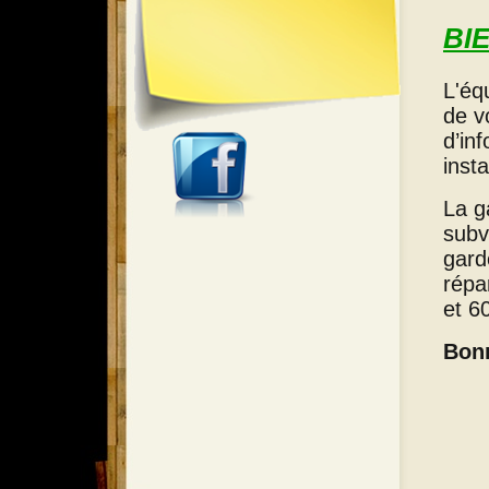
BI
L'éq
de v
d’in
inst
La g
subv
gard
répa
et 6
Bonn