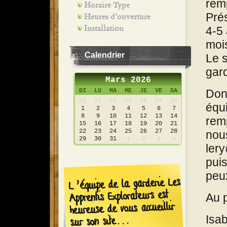
rem
Horaire Type
Prés
Heures d’ouverture
Installation
4-5
mois
Calendrier
Le s
gard
Mars 2026
DI
LU
MA
ME
JE
VE
SA
Donc
22
23
24
25
26
27
28
équi
1
2
3
4
5
6
7
8
9
10
11
12
13
14
remp
15
16
17
18
19
20
21
22
23
24
25
26
27
28
nous
29
30
31
1
2
3
4
ler
puis
peu
L’équipe de la garderie Les
Apprentis Explorateurs est
Au p
heureuse de vous accueillir
Isab
sur son site...