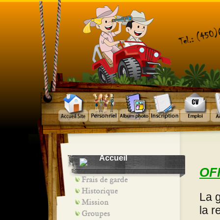
Accueil
OF
Frais de garde
Historique
La 
Mission
la 
Groupes