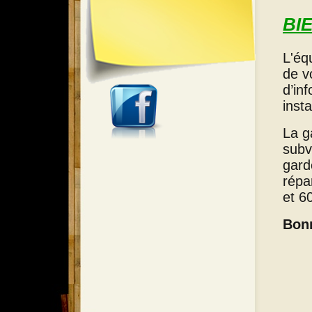
BI
L'éq
de v
d’in
inst
La g
subv
gard
répa
et 6
Bonn