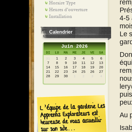
rem
Horaire Type
Prés
Heures d’ouverture
Installation
4-5
mois
Calendrier
Le s
gard
Juin 2026
DI
LU
MA
ME
JE
VE
SA
Donc
1
2
3
4
5
6
31
équi
7
8
9
10
11
12
13
14
15
16
17
18
19
20
remp
21
22
23
24
25
26
27
28
29
30
1
2
3
4
nous
ler
puis
peu
L’équipe de la garderie Les
Apprentis Explorateurs est
Au p
heureuse de vous accueillir
Isab
sur son site...