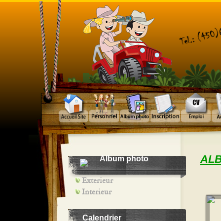
AL
Album photo
Exterieur
Interieur
Calendrier