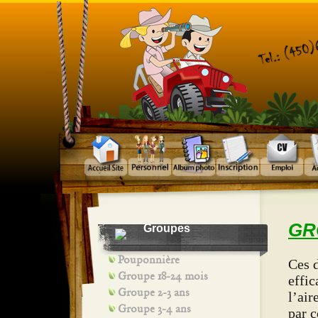
GR
Groupes
Pouponnière
Ces d
Groupe 18-24 mois
effic
Groupe 2-3 ans
l’ai
Groupe 3-4 ans
par c