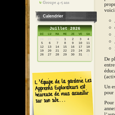
Groupe 4-5 ans
propr
voic
Calendrier
Juillet 2026
DI
LU
MA
ME
JE
VE
SA
1
2
3
4
28
29
30
5
6
7
8
9
10
11
12
13
14
15
16
17
18
19
20
21
22
23
24
25
26
27
28
29
30
31
1
De p
entre
éduca
(acti
L’équipe de la garderie Les
Apprentis Explorateurs est
Un es
pour 
heureuse de vous accueillir
sur son site...
Pour 
annex
l’aut