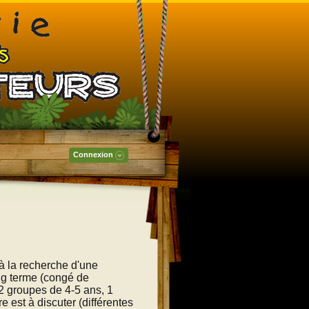
Connexion
à la recherche d'une
ng terme (congé de
 2 groupes de 4-5 ans, 1
 est à discuter (différentes