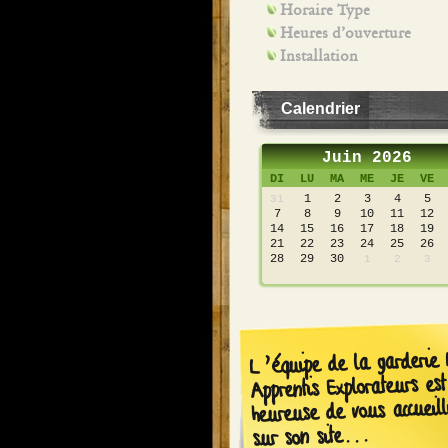
Horaire Type
Heures d’ouverture
Installation
Calendrier
Juin 2026
DI
LU
MA
ME
JE
VE
1
2
3
4
5
31
7
8
9
10
11
12
14
15
16
17
18
19
21
22
23
24
25
26
28
29
30
1
2
3
L’équipe de la garderie 
Apprentis Explorateurs est
heureuse de vous accueill
sur son site...