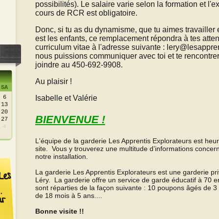
possibilités). Le salaire varie selon la formation et l'
cours de RCR est obligatoire.
Donc, si tu as du dynamisme, que tu aimes travailler
est les enfants, ce remplacement répondra à tes atten
curriculum vitae à l'adresse suivante : lery@lesappre
nous puissions communiquer avec toi et te rencontre
joindre au 450-692-9908.
Au plaisir !
SA
6
Isabelle et Valérie
13
20
BIENVENUE !
27
4
L'équipe de la garderie Les Apprentis Explorateurs est heur
site. Vous y trouverez une multitude d’informations concern
notre installation.
La garderie Les Apprentis Explorateurs est une garderie pr
Les
Léry. La garderie offre un service de garde éducatif à 70 e
sont réparties de la façon suivante : 10 poupons âgés de 3
de 18 mois à 5 ans....
ir
Bonne visite !!