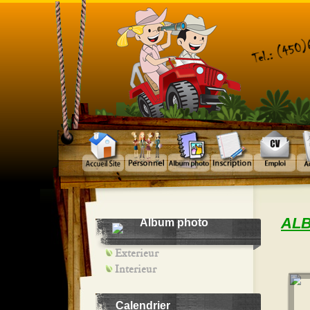
AL
Album photo
Exterieur
Interieur
Calendrier