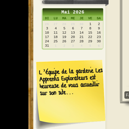
Mai 2026
DI
LU
MA
ME
JE
VE
SA
1
2
26
27
28
29
30
3
4
5
6
7
8
9
10
11
12
13
14
15
16
17
18
19
20
21
22
23
24
25
26
27
28
29
30
31
1
2
3
4
5
6
L’équipe de la garderie Les
Apprentis Explorateurs est
heureuse de vous accueillir
sur son site...
F