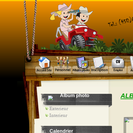
ALB
Album photo
Exterieur
Interieur
Calendrier