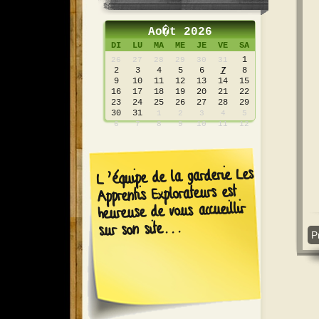
Ao�t 2026
DI
LU
MA
ME
JE
VE
SA
1
26
27
28
29
30
31
2
3
4
5
6
7
8
9
10
11
12
13
14
15
16
17
18
19
20
21
22
23
24
25
26
27
28
29
30
31
1
2
3
4
5
6
7
8
9
10
11
12
L’équipe de la garderie Les
Apprentis Explorateurs est
heureuse de vous accueillir
sur son site...
P