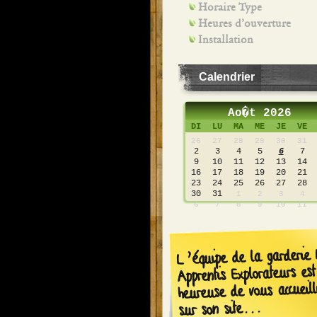
Horaire Type
Heures d’ouverture
Installation
Calendrier
Ao�t 2026
DI
LU
MA
ME
JE
VE
26
27
28
29
30
31
2
3
4
5
6
7
9
10
11
12
13
14
16
17
18
19
20
21
23
24
25
26
27
28
30
31
1
2
3
4
6
7
8
9
10
11
L’équipe de la garderie 
Apprentis Explorateurs est
heureuse de vous accueill
sur son site...