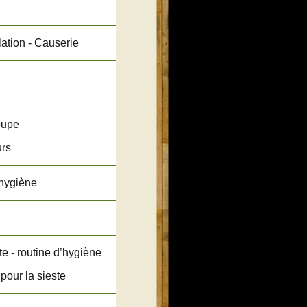
ation - Causerie
roupe
urs
’hygiène
e - routine d’hygiène
pour la sieste