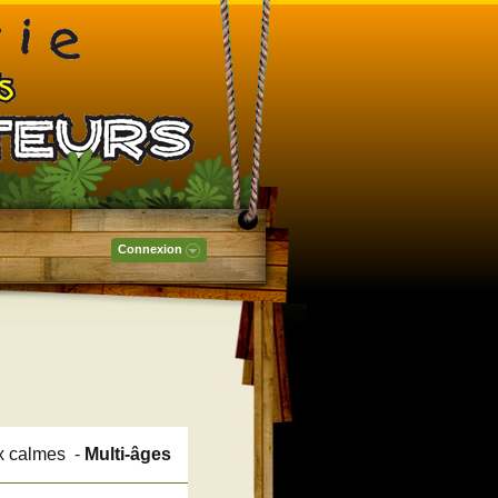
Connexion
x calmes -
Multi-âges