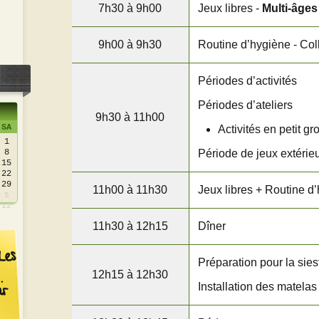
7h30 à 9h00
Jeux libres -
Multi-âges
9h00 à 9h30
Routine d’hygiène - Coll
Périodes d’activités
Périodes d’ateliers
9h30 à 11h00
SA
Activités en petit g
1
8
Période de jeux extérie
15
22
29
11h00 à 11h30
Jeux libres + Routine d
5
12
11h30 à 12h15
Dîner
Les
Préparation pour la siest
12h15 à 12h30
Installation des matelas 
ir