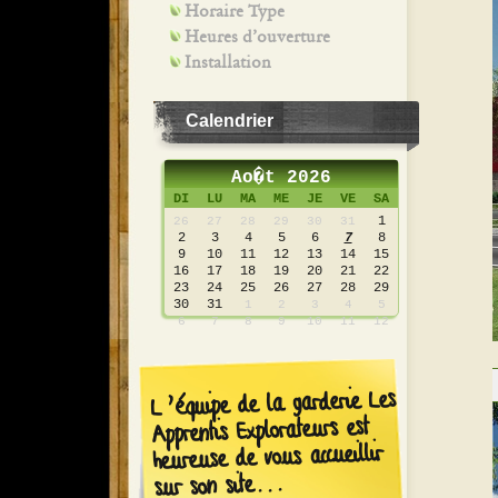
Horaire Type
Heures d’ouverture
Installation
Calendrier
Ao�t 2026
DI
LU
MA
ME
JE
VE
SA
1
26
27
28
29
30
31
2
3
4
5
6
7
8
9
10
11
12
13
14
15
16
17
18
19
20
21
22
23
24
25
26
27
28
29
30
31
1
2
3
4
5
6
7
8
9
10
11
12
L’équipe de la garderie Les
Apprentis Explorateurs est
heureuse de vous accueillir
sur son site...