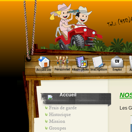
NOS
Accueil
Frais de garde
Les G
Historique
Mission
Groupes