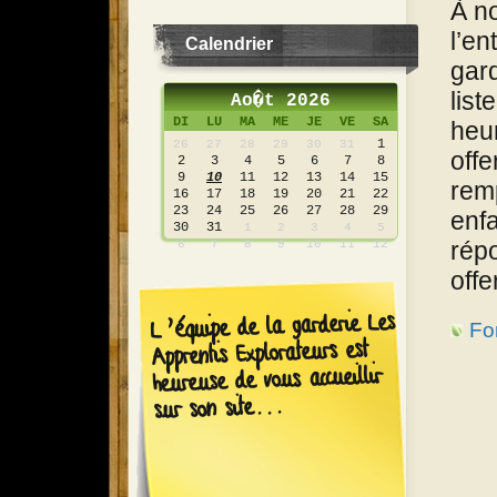
À no
l’en
Calendrier
gard
list
Ao�t 2026
DI
LU
MA
ME
JE
VE
SA
heur
1
26
27
28
29
30
31
offe
2
3
4
5
6
7
8
9
10
11
12
13
14
15
remp
16
17
18
19
20
21
22
23
24
25
26
27
28
29
enfa
30
31
1
2
3
4
5
répo
6
7
8
9
10
11
12
offe
L’équipe de la garderie Les
For
Apprentis Explorateurs est
heureuse de vous accueillir
sur son site...