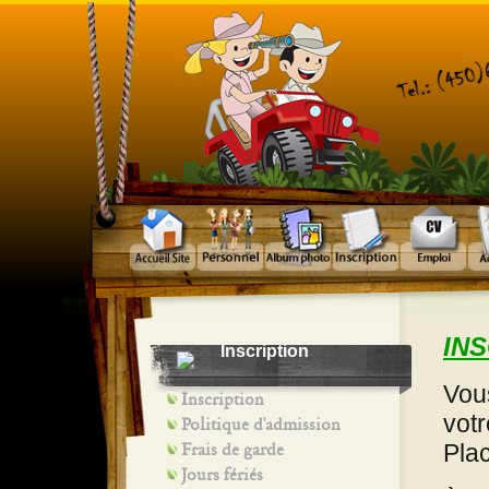
INS
Inscription
Vou
Inscription
votr
Politique d'admission
Frais de garde
Pla
Jours fériés