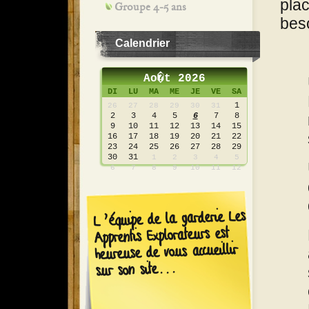
pla
Groupe 4-5 ans
bes
Calendrier
Ao�t 2026
DI
LU
MA
ME
JE
VE
SA
1
26
27
28
29
30
31
2
3
4
5
6
7
8
9
10
11
12
13
14
15
16
17
18
19
20
21
22
23
24
25
26
27
28
29
30
31
1
2
3
4
5
6
7
8
9
10
11
12
L’équipe de la garderie Les
Apprentis Explorateurs est
heureuse de vous accueillir
sur son site...