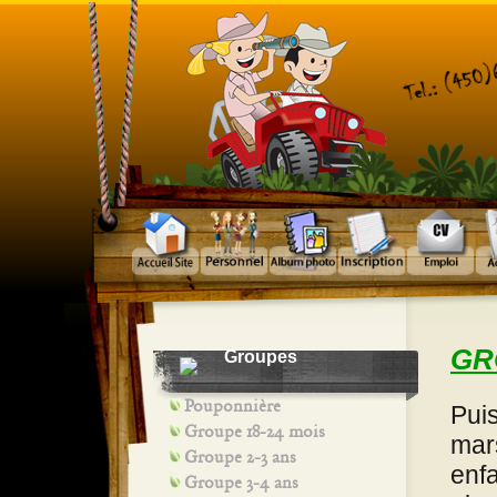
GR
Groupes
Pouponnière
Puis
Groupe 18-24 mois
mar
Groupe 2-3 ans
enfa
Groupe 3-4 ans