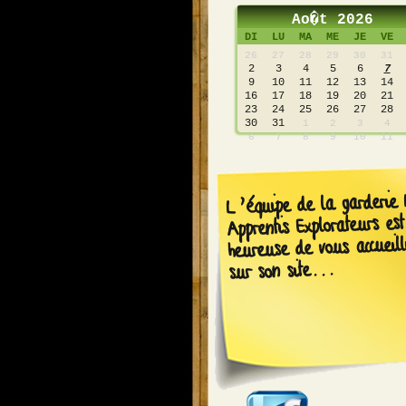
Ao�t 2026
DI
LU
MA
ME
JE
VE
26
27
28
29
30
31
2
3
4
5
6
7
9
10
11
12
13
14
16
17
18
19
20
21
23
24
25
26
27
28
30
31
1
2
3
4
6
7
8
9
10
11
L’équipe de la garderie 
Apprentis Explorateurs est
heureuse de vous accueill
sur son site...