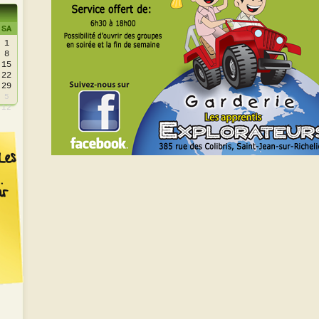
SA
1
8
15
22
29
5
12
Les
ir