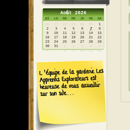
Ao�t 2026
DI
LU
MA
ME
JE
VE
SA
1
26
27
28
29
30
31
2
3
4
5
6
7
8
9
10
11
12
13
14
15
16
17
18
19
20
21
22
23
24
25
26
27
28
29
30
31
1
2
3
4
5
6
7
8
9
10
11
12
L’équipe de la garderie Les
Apprentis Explorateurs est
heureuse de vous accueillir
sur son site...