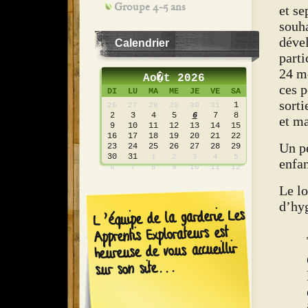
Groupe 4-5 ans
et s
souha
dével
Calendrier
parti
24 mo
Ao�t 2026
ces p
DI
LU
MA
ME
JE
VE
SA
sorti
1
26
27
28
29
30
31
2
3
4
5
6
7
8
et m
9
10
11
12
13
14
15
16
17
18
19
20
21
22
Un p
23
24
25
26
27
28
29
30
31
1
2
3
4
5
enfa
6
7
8
9
10
11
12
Le lo
d’hyg
L’équipe de la garderie Les
Apprentis Explorateurs est
heureuse de vous accueillir
sur son site...