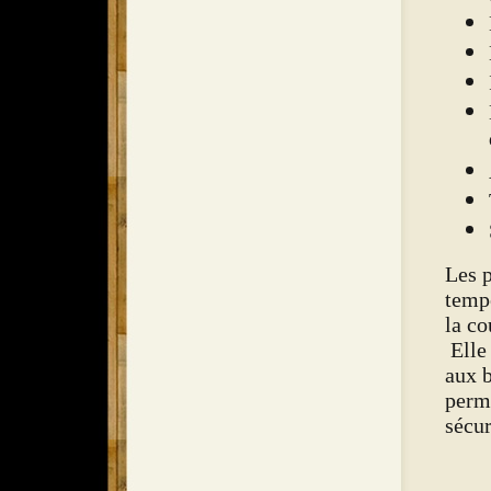
Les p
tempé
la co
Elle 
aux 
perme
sécu