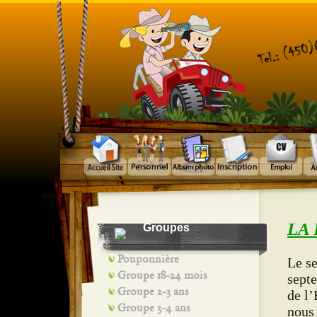
LA
Groupes
Pouponnière
Le se
Groupe 18-24 mois
sept
Groupe 2-3 ans
de l’
Groupe 3-4 ans
nous