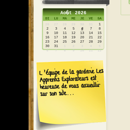
Ao�t 2026
DI
LU
MA
ME
JE
VE
SA
1
26
27
28
29
30
31
2
3
4
5
6
7
8
9
10
11
12
13
14
15
16
17
18
19
20
21
22
23
24
25
26
27
28
29
30
31
1
2
3
4
5
6
7
8
9
10
11
12
L’équipe de la garderie Les
Apprentis Explorateurs est
heureuse de vous accueillir
sur son site...