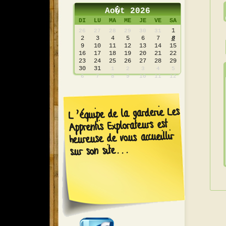
Ao�t 2026
DI
LU
MA
ME
JE
VE
SA
1
26
27
28
29
30
31
2
3
4
5
6
7
8
9
10
11
12
13
14
15
16
17
18
19
20
21
22
23
24
25
26
27
28
29
30
31
1
2
3
4
5
6
7
8
9
10
11
12
L’équipe de la garderie Les
Apprentis Explorateurs est
heureuse de vous accueillir
sur son site...